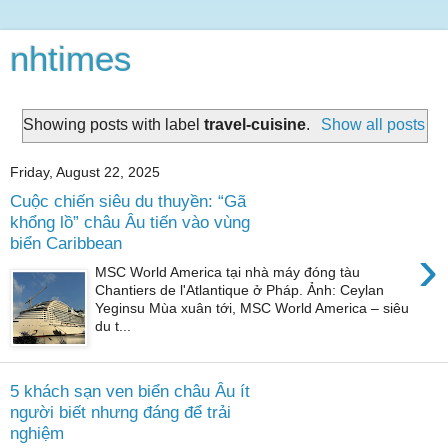
nhtimes
Showing posts with label
travel-cuisine
.
Show all posts
Friday, August 22, 2025
Cuộc chiến siêu du thuyền: “Gã
khổng lồ” châu Âu tiến vào vùng
biển Caribbean
›
MSC World America tại nhà máy đóng tàu
Chantiers de l'Atlantique ở Pháp. Ảnh: Ceylan
Yeginsu Mùa xuân tới, MSC World America – siêu
du t...
5 khách sạn ven biển châu Âu ít
người biết nhưng đáng để trải
nghiệm