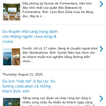
›
Dãy phòng tại Dunas de Formentera, trên hòn
đảo nhỏ nhất của quần đảo Baleares là
Formentera. Ảnh: Lluís Bort Giữa mùa hè đông
đúc, đây là n...
Du thuyền nhỏ sang trọng dành
cho những người chưa từng đi
cruise
›
Guntû, chỉ có 17 cabin, đang di chuyển ngoài khơi
đảo Shodoshima. Ảnh: Guntû Năm lựa chọn cho
du khách muốn trải nghiệm bằng đường biển
nhưn...
Thursday, August 21, 2025
Du lịch “mát mẻ” ở Na Uy: Xu
hướng coolcation và những
thách thức mới
›
Nắng nóng cực đoan và cháy rừng lan rộng ở
nhiều vùng châu Âu khiến du khách ngày càng