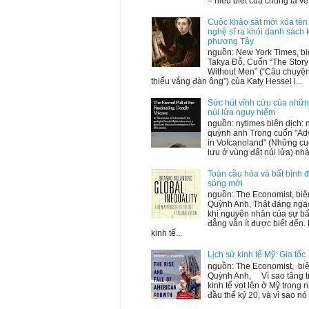
– hiểu biết của chúng ta về 
Cuộc khảo sát mới xóa tên
nghệ sĩ ra khỏi danh sách 
phương Tây
nguồn: New York Times, bi
Takya Đỗ, Cuốn “The Story 
Without Men” (“Câu chuyện
thiếu vắng đàn ông”) của Katy Hessel l...
Sức hút vĩnh cửu của nhữ
núi lửa nguy hiểm
nguồn: nytimes biên dịch:
quỳnh anh Trong cuốn "Ad
in Volcanoland" (Những cu
lưu ở vùng đất núi lửa) nhà 
Toàn cầu hóa và bất bình 
sóng mới
nguồn: The Economist, biên
Quỳnh Anh, Thật đáng ngạ
khi nguyên nhân của sự bấ
đẳng vẫn ít được biết đến.
kinh tế...
Lịch sử kinh tế Mỹ: Gia tốc
nguồn: The Economist, biê
Quỳnh Anh, Vì sao tăng 
kinh tế vọt lên ở Mỹ trong
đầu thế kỷ 20, và vì sao nó 