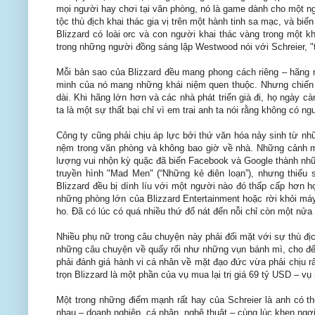
mọi người hay chơi tại văn phòng, nó là game dành cho một n
tộc thù địch khai thác gia vị trên một hành tinh sa mạc, và b
Blizzard có loài orc và con người khai thác vàng trong một k
trong những người đồng sáng lập Westwood nói với Schreier, "th
Mỗi bản sao của Blizzard đều mang phong cách riêng – hãng nà
minh của nó mang những khái niệm quen thuộc. Nhưng chiến 
dài. Khi hãng lớn hơn và các nhà phát triển già đi, họ ngày c
ta là một sự thất bại chỉ vì em trai anh ta nói rằng không có 
Công ty cũng phải chịu áp lực bởi thứ văn hóa nảy sinh từ nh
nệm trong văn phòng và không bao giờ về nhà. Những cảnh mô
lượng vui nhộn kỳ quặc đã biến Facebook và Google thành nhữn
truyền hình "Mad Men" (“Những kẻ điên loạn”), nhưng thiếu 
Blizzard đều bị dính líu với một người nào đó thấp cấp hơn họ 
những phòng lớn của Blizzard Entertainment hoặc rời khỏi máy
ho. Đã có lúc có quá nhiều thứ đổ nát đến nỗi chỉ còn một nử
Nhiều phụ nữ trong câu chuyện này phải đối mặt với sự thù đị
những câu chuyện về quấy rối như những vụn bánh mì, cho đến 
phải đánh giá hành vi cá nhân về mặt đạo đức vừa phải chịu rất
trọn Blizzard là một phần của vụ mua lại trị giá 69 tỷ USD – vụ
Một trong những điểm mạnh rất hay của Schreier là anh có th
nhau – doanh nghiệp, cá nhân, nghệ thuật – cùng lúc khen ngợi 