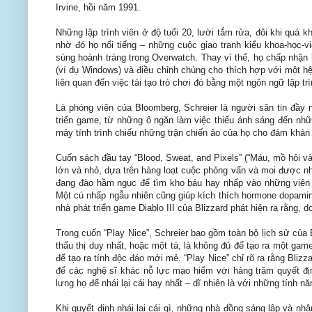
Irvine, hồi năm 1991.
Những lập trình viên ở độ tuổi 20, lười tắm rửa, đôi khi quá
nhờ đó họ nổi tiếng – những cuộc giao tranh kiểu khoa-học-v
súng hoành tráng trong Overwatch. Thay vì thế, họ chấp nhận
(ví dụ Windows) và điều chỉnh chúng cho thích hợp với một h
liên quan đến việc tái tạo trò chơi đó bằng một ngôn ngữ lập tr
Là phóng viên của Bloomberg, Schreier là người săn tin đầy 
triển game, từ những ô ngăn làm việc thiếu ánh sáng đến nhữ
máy tính trình chiếu những trận chiến ảo của họ cho đám khán 
Cuốn sách đầu tay “Blood, Sweat, and Pixels” (“Máu, mồ hôi v
lớn và nhỏ, dựa trên hàng loạt cuộc phỏng vấn và moi được nhữ
đang đào hầm ngục để tìm kho báu hay nhấp vào những viên 
Một cú nhấp ngẫu nhiên cũng giúp kích thích hormone dopamin
nhà phát triển game Diablo III của Blizzard phát hiện ra rằng, 
Trong cuốn “Play Nice”, Schreier bao gồm toàn bộ lịch sử của B
thấu thị duy nhất, hoặc một tá, là không đủ để tạo ra một ga
để tạo ra tính độc đáo mới mẻ. “Play Nice” chỉ rõ ra rằng Bl
để các nghệ sĩ khác nỗ lực mạo hiểm với hàng trăm quyết đị
lưng họ để nhái lại cái hay nhất – dĩ nhiên là với những tính 
Khi quyết định nhái lại cái gì, những nhà đồng sáng lập và n