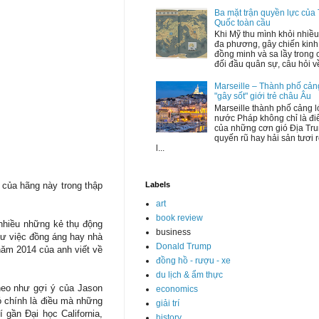
Ba mặt trận quyền lực của
Quốc toàn cầu
Khi Mỹ thu mình khỏi nhiều
đa phương, gây chiến kinh 
đồng minh và sa lầy trong 
đối đầu quân sự, câu hỏi về 
Marseille – Thành phố cản
"gây sốt" giới trẻ châu Âu
Marseille thành phố cảng l
nước Pháp không chỉ là đ
của những cơn gió Địa Tru
quyến rũ hay hải sản tươi 
l...
Labels
 của hãng này trong thập
art
book review
 nhiều những kẻ thụ động
business
hư việc đồng áng hay nhà
Donald Trump
 năm 2014 của anh viết về
đồng hồ - rượu - xe
du lịch & ẩm thực
heo như gợi ý của Jason
economics
ó chính là điều mà những
giải trí
 gần Đại học California,
history