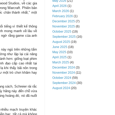
May 2026
(21)
wood Studios, về các gia
April 2026
(1)
trong Warcraft. Phiên bản
March 2026
(1)
ốc chân thành nhất," một
February 2026
(1)
December 2025
(7)
 tiếng vì thiết kế thông
November 2025
(6)
anh mong manh về lâu về
October 2025
(19)
ghi ngờ rằng game của anh
September 2025
(16)
August 2025
(19)
June 2025
(18)
h này ngủ trên những tấm
May 2025
(10)
ng như lặp lại cái năng
April 2025
(1)
ành hơn: giống loạt phim
March 2025
(4)
nh đạo cấp cao nhất tại
December 2024
(3)
lạ khi thấy bãi nôn trong
hư một trò chơi khăm hay
November 2024
(11)
October 2024
(59)
September 2024
(30)
g sách, Schreier rải rắc
August 2024
(20)
đẩy hãng này đến chỗ vừa
hủng hoảng đó, nó đã nuốt
h nhiều mạch truyện khác
tiền bạc, tất cả mà không