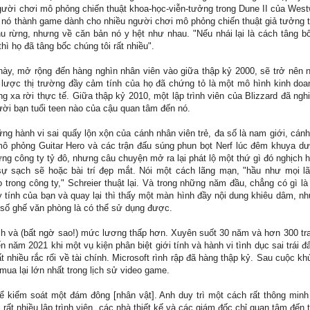
gười chơi mô phỏng chiến thuật khoa-học-viễn-tưởng trong Dune II của West
iến nó thành game dành cho nhiều người chơi mô phỏng chiến thuật giả tưởng 
hu rừng, nhưng về căn bản nó y hệt như nhau. "Nếu nhái lại là cách tâng b
ì họ đã tâng bốc chúng tôi rất nhiều".
y, mở rộng đến hàng nghìn nhân viên vào giữa thập kỷ 2000, sẽ trở nên nổi
lược thị trường đầy cảm tính của họ đã chứng tỏ là một mô hình kinh do
àng xa rời thực tế. Giữa thập kỷ 2010, một lập trình viên của Blizzard đã n
người bạn tuổi teen nào của cậu quan tâm đến nó.
ững hành vi sai quấy lộn xộn của cánh nhân viên trẻ, đa số là nam giới, cán
 phỏng Guitar Hero và các trận đấu súng phun bọt Nerf lúc đêm khuya dườ
g công ty tỷ đô, nhưng câu chuyện mở ra lại phát lộ một thứ gì đó nghịch h
sự sạch sẽ hoặc bài trí đẹp mắt. Nói một cách lãng mạn, "hầu như mọi lã
trong công ty," Schreier thuật lại. Và trong những năm đầu, chẳng có gì là 
 tính của bạn và quay lại thì thấy một màn hình đầy nội dung khiêu dâm, n
a số ghế văn phòng là có thể sử dụng được.
ch và (bất ngờ sao!) mức lương thấp hơn. Xuyên suốt 30 năm và hơn 300 tran
năm 2021 khi một vụ kiện phân biệt giới tính và hành vi tình dục sai trái 
 nhiều rắc rối về tài chính. Microsoft rình rập đã hàng thập kỷ. Sau cuộc k
 mua lại lớn nhất trong lịch sử video game.
ể kiểm soát một đám đông [nhân vật]. Anh duy trì một cách rất thông min
rất nhiều lập trình viên, các nhà thiết kế và các giám đốc chỉ quan tâm đến 