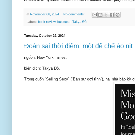
at
November 06, 2024
No comments:
Labels:
book review
,
business
,
Takya Đỗ
Tuesday, October 29, 2024
Đoán sai thời điểm, một đế chế áo nị
nguồn: New York Times,
biên dịch: Takya Đỗ,
Trong cuốn “Selling Sexy” (“Bán sự gợi tình”), hai nhà báo kỳ c