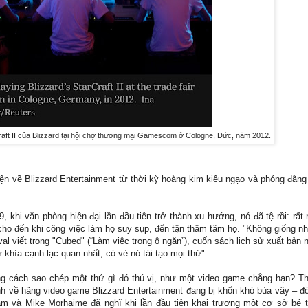
aft II của Blizzard tại hội chợ thương mại Gamescom ở Cologne, Đức, năm 2012.
ện về Blizzard Entertainment từ thời kỳ hoàng kim kiêu ngạo và phóng đãng
, khi văn phòng hiện đại lần đầu tiên trở thành xu hướng, nó đã tệ rồi: rất
cho đến khi công việc làm họ suy sụp, đến tận thâm tâm họ. "Không giống n
val viết trong "Cubed" (“Làm việc trong ô ngăn”), cuốn sách lịch sử xuất bản
khía cạnh lạc quan nhất, có vẻ nó tái tạo mọi thứ".
ằng cách sao chép một thứ gì đó thú vị, như một video game chẳng hạn? T
anh về hãng video game Blizzard Entertainment đang bị khốn khó bủa vây – đ
am và Mike Morhaime đã nghĩ khi lần đầu tiên khai trương một cơ sở bé tí