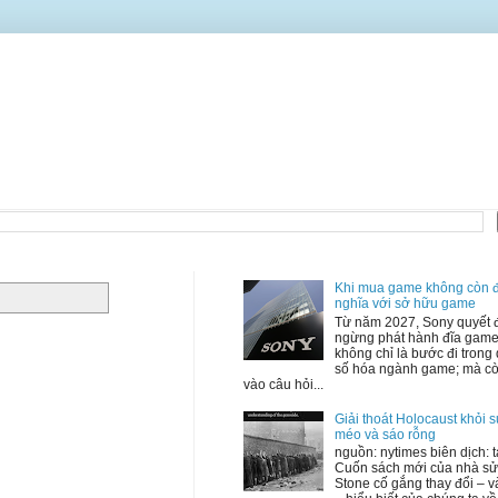
Khi mua game không còn 
nghĩa với sở hữu game
Từ năm 2027, Sony quyết 
ngừng phát hành đĩa game 
không chỉ là bước đi trong 
số hóa ngành game; mà c
vào câu hỏi...
Giải thoát Holocaust khỏi 
méo và sáo rỗng
nguồn: nytimes biên dịch: 
Cuốn sách mới của nhà sử
Stone cố gắng thay đổi – 