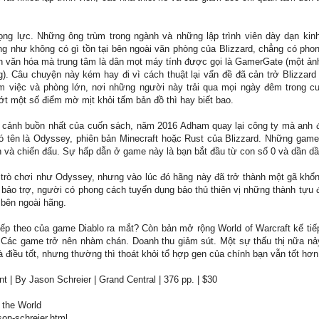
ọng lực. Những ông trùm trong ngành và những lập trình viên dày dạn kin
g như không có gì tồn tại bên ngoài văn phòng của Blizzard, chẳng có pho
iến văn hóa mà trung tâm là dân mọt máy tính được gọi là GamerGate (một ản
). Câu chuyện này kém hay đi vì cách thuật lại vấn đề đã cản trở Blizzard
àm việc và phòng lớn, nơi những người này trải qua mọi ngày đêm trong c
ớt một số điểm mờ mịt khỏi tấm bản đồ thì hay biết bao.
 cảnh buồn nhất của cuốn sách, năm 2016 Adham quay lại công ty mà anh đ
ó tên là Odyssey, phiên bản Minecraft hoặc Rust của Blizzard. Những game
và chiến đấu. Sự hấp dẫn ở game này là bạn bắt đầu từ con số 0 và dần dần
 trò chơi như Odyssey, nhưng vào lúc đó hãng này đã trở thành một gã khổn
bảo trợ, người có phong cách tuyển dụng bảo thủ thiên vị những thành tự
 bên ngoài hãng.
iếp theo của game Diablo ra mắt? Còn bản mở rộng World of Warcraft kế tiế
. Các game trở nên nhàm chán. Doanh thu giảm sút. Một sự thấu thị nữa n
là điều tốt, nhưng thường thì thoát khỏi tổ hợp gen của chính bạn vẫn tốt hơn
t | By Jason Schreier | Grand Central | 376 pp. | $30
the World
on-schreier.html