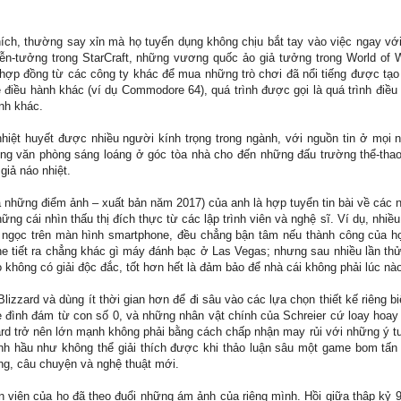
 khích, thường say xỉn mà họ tuyển dụng không chịu bắt tay vào việc ngay 
iễn-tưởng trong StarCraft, những vương quốc ảo giả tưởng trong World of
 hợp đồng từ các công ty khác để mua những trò chơi đã nổi tiếng được tạo
ệ điều hành khác (ví dụ Commodore 64), quá trình được gọi là quá trình đi
ình khác.
nhiệt huyết được nhiều người kính trọng trong ngành, với nguồn tin ở mọi 
ng văn phòng sáng loáng ở góc tòa nhà cho đến những đấu trường thể-thao
giả náo nhiệt.
à những điểm ảnh – xuất bản năm 2017) của anh là hợp tuyển tin bài về các n
ng cái nhìn thấu thị đích thực từ các lập trình viên và nghệ sĩ. Ví dụ, nhi
ngọc trên màn hình smartphone, đều chẳng bận tâm nếu thành công của họ
e tiết ra chẳng khác gì máy đánh bạc ở Las Vegas; nhưng sau nhiều lần thử
do không có giải độc đắc, tốt hơn hết là đảm bảo để nhà cái không phải lúc nà
lizzard và dùng ít thời gian hơn để đi sâu vào các lựa chọn thiết kế riêng bi
me đình đám từ con số 0, và những nhân vật chính của Schreier cứ loay hoa
izzard trở nên lớn mạnh không phải bằng cách chấp nhận may rủi với những ý
nh hầu như không thể giải thích được khi thảo luận sâu một game bom tấn
năng, câu chuyện và nghệ thuật mới.
hân viên của họ đã theo đuổi những ám ảnh của riêng mình. Hồi giữa thập k