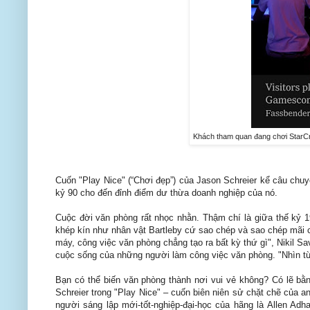
Khách tham quan đang chơi StarCr
Cuốn "Play Nice" (“Chơi đẹp”) của Jason Schreier kể câu chuy
kỷ 90 cho đến đỉnh điểm dư thừa doanh nghiệp của nó.
Cuộc đời văn phòng rất nhọc nhằn. Thậm chí là giữa thế kỷ 19
khép kín như nhân vật Bartleby cứ sao chép và sao chép mãi 
máy, công việc văn phòng chẳng tạo ra bất kỳ thứ gì", Nikil Sa
cuộc sống của những người làm công việc văn phòng. "Nhìn từ 
Bạn có thể biến văn phòng thành nơi vui vẻ không? Có lẽ b
Schreier trong "Play Nice" – cuốn biên niên sử chặt chẽ của 
người sáng lập mới-tốt-nghiệp-đại-học của hãng là Allen Adh