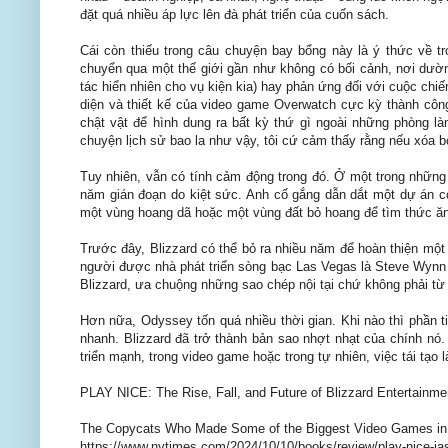
đặt quá nhiều áp lực lên đà phát triển của cuốn sách.
Cái còn thiếu trong câu chuyện bay bổng này là ý thức về tr
chuyển qua một thế giới gần như không có bối cảnh, nơi dườn
tác hiển nhiên cho vụ kiện kia) hay phản ứng đối với cuộc ch
diện và thiết kế của video game Overwatch cực kỳ thành công
chật vật để hình dung ra bất kỳ thứ gì ngoài những phòng l
chuyện lịch sử bao la như vậy, tôi cứ cảm thấy rằng nếu xóa b
Tuy nhiên, vẫn có tính cảm động trong đó. Ở một trong những
năm gián đoạn do kiệt sức. Anh cố gắng dẫn dắt một dự án c
một vùng hoang dã hoặc một vùng đất bỏ hoang để tìm thức ăn 
Trước đây, Blizzard có thể bỏ ra nhiều năm để hoàn thiện một
người được nhà phát triển sòng bạc Las Vegas là Steve Wynn 
Blizzard, ưa chuộng những sao chép nội tại chứ không phải từ
Hơn nữa, Odyssey tốn quá nhiều thời gian. Khi nào thì phần t
nhanh. Blizzard đã trở thành bản sao nhợt nhạt của chính nó
triển mạnh, trong video game hoặc trong tự nhiên, việc tái tạo 
PLAY NICE: The Rise, Fall, and Future of Blizzard Entertainmen
The Copycats Who Made Some of the Biggest Video Games in 
https://www.nytimes.com/2024/10/10/books/review/play-nice-jas