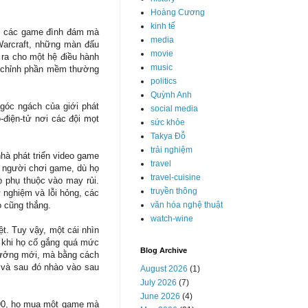
Hoàng Cương
kinh tế
với các game đình đám mà
media
 Warcraft, những màn đấu
movie
 ra cho một hệ điều hành
music
ều chỉnh phần mềm thường
politics
Quỳnh Anh
ngóc ngách của giới phát
social media
-điện-tử nơi các đội mọt
sức khỏe
Takya Đỗ
trải nghiệm
hà phát triển video game
travel
ều người chơi game, dù họ
travel-cuisine
 phụ thuộc vào may rủi.
truyền thông
 nghiệm và lỗi hỏng, các
văn hóa nghệ thuật
o cũng thắng.
watch-wine
ệt. Tuy vậy, một cái nhìn
y khi họ cố gắng quá mức
Blog Archive
 tưởng mới, mà bằng cách
 và sau đó nhào vào sau
August 2026
(1)
July 2026
(7)
June 2026
(4)
ỷ 90, họ mua một game mà