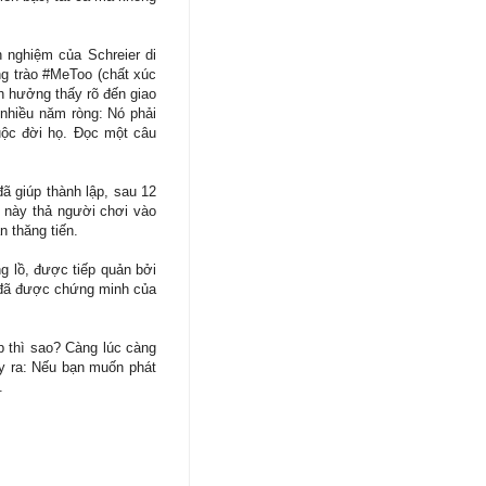
h nghiệm của Schreier di
ng trào #MeToo (chất xúc
h hưởng thấy rõ đến giao
 nhiều năm ròng: Nó phải
uộc đời họ. Đọc một câu
ã giúp thành lập, sau 12
 này thả người chơi vào
 thăng tiến.
g lồ, được tiếp quản bởi
u đã được chứng minh của
p thì sao? Càng lúc càng
ảy ra: Nếu bạn muốn phát
.