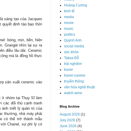
Hoàng Cương
kinh tế
media
là sáng tạo của Jacques
movie
 quyết định táo bạo thời
music
politics
el: bóng, mịn, bền, hiện
Quỳnh Anh
ôn.
Grangié nhìn lại sự ra
social media
ên điều lâu dài. Ceramic
sức khỏe
 công mà là đồng hồ thực
Takya Đỗ
trải nghiệm
travel
travel-cuisine
truyền thông
hợp sản xuất ceramic vào
văn hóa nghệ thuật
watch-wine
 ít nhóm tại Thụy Sĩ làm
 các đối thủ cạnh tranh
Blog Archive
h triết lý quản trị của
hác thường, nhà máy phải
August 2026
(1)
re có thể trở thành mẫu
July 2026
(7)
ới Chanel, sự phi lý có
June 2026
(4)