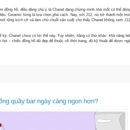
àm đồng hồ; điều đáng chú ý là Chanel đang chứng minh nhà mốt có thể đóng 
liệu. Ceramic từng là lựa chọn phá cách. Nay, với J12, nó trở thành một tr
 mở rộng kích cỡ và làm chủ chuỗi sản xuất cho thấy Chanel không xem J12
ế kỷ; Chanel chưa có lợi thế này. Tuy nhiên, hãng có thứ khác: khả năng biế
 hoi – chiếc đồng hồ đủ đẹp để thuộc về thời trang, đủ kỹ thuật để được ngà
uống quầy bar ngày càng ngon hơn?