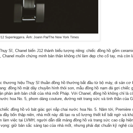
J12 Superleggera. Ảnh: Joann Pai/The New York Times
ụy Sĩ, Chanel biến J12 thành biểu tượng riêng: chiếc đồng hồ gốm ceramic
, Chanel muốn chứng minh bản thân không chỉ làm đẹp cho cổ tay, mà còn l
 Các thương hiệu Thụy Sĩ thuần đồng hồ thường bắt đầu từ bộ máy, di sản cơ
trang: đồng hồ mặt dây chuyền hình thỏi son, mẫu đồng hồ nạm đá gợi chiếc 
ận phản ánh bản chất của nhà mốt Pháp. Với Chanel, đồng hồ không chỉ là cô
ước hoa No. 5, phom dáng couture, đường nét trang sức và tinh thần của Ga
iếc đồng hồ vỏ bát giác gợi nắp chai nước hoa No. 5. Năm tới, Première sẽ
 đầy bốn thập niên, nhà mốt này đã tạo ra số lượng thiết kế bất ngờ và kh
làm việc tại LVMH, người dẫn dắt mảng đồng hồ và trang sức cao cấp hiện 
m vọng: giữ bản sắc sáng tạo của nhà mốt, nhưng phải đạt chuẩn kỹ nghệ củ