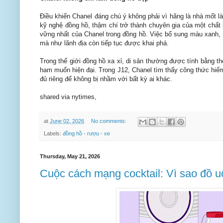
Điều khiến Chanel đáng chú ý không phải vì hãng là nhà mốt l
kỹ nghệ đồng hồ, thậm chí trở thành chuyên gia của một chất 
vững nhất của Chanel trong đồng hồ. Việc bổ sung màu xanh,
mà như lãnh địa còn tiếp tục được khai phá.
Trong thế giới đồng hồ xa xỉ, di sản thường được tính bằng th
ham muốn hiện đại. Trong J12, Chanel tìm thấy công thức hiếm
đủ riêng để không bị nhầm với bất kỳ ai khác.
shared via nytimes,
at
June 02, 2026
No comments:
Labels:
đồng hồ - rượu - xe
Thursday, May 21, 2026
Cuộc cách mạng cocktail: Vì sao đồ 