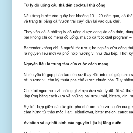
Từ ly đồ uống cẩu thả đến cocktail thủ công
Nếu từng bước vào quầy bar khoảng 10 – 20 năm qua, có thể nh
và trang trí bằng cả “vườn trái cây” dần lui vào quá khứ.
Thay vào đó là những ly đồ uống được đong đo cẩn thận, dùng
bar không chỉ có menu đồ uống, mà có cả “cocktail program” –
Bartender không chỉ là người rót rượu; họ nghiên cứu công thức
ra nguyên liệu mới và phối hợp hương vị như đầu bếp. Thời kỳ
Nguyên liệu là trung tâm của cuộc cách mạng
Nhiều yếu tố góp phần tạo nên sự thay đổi: internet giúp chi
tới hương vị, còn kỹ thuật pha chế được chuẩn hóa. Tuy nhiên, 
Cocktail ngon hơn vì những gì được đưa vào ly đã tốt và thú 
đáp ứng bằng cách đưa về những loại rượu mùi, bitters, gin, ru
Sự kết hợp giữa cầu từ giới pha chế am hiểu và nguồn cung m
cảm hứng từ thảo mộc Haiti, elderflower, bitter melon, carrot e
Aviation và sự hồi sinh của nguyên liệu bị lãng quên