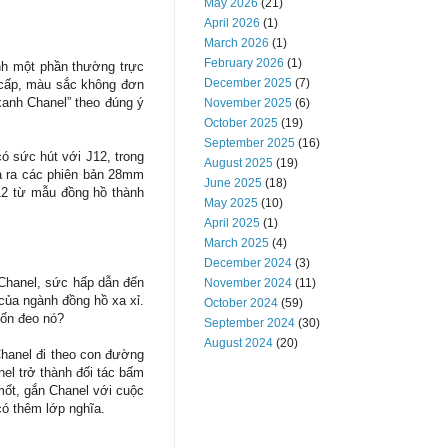
May 2026
(21)
April 2026
(1)
March 2026
(1)
February 2026
(1)
ành một phần thường trực
December 2025
(7)
 cấp, màu sắc không đơn
xanh Chanel” theo đúng ý
November 2025
(6)
October 2025
(19)
September 2025
(16)
 sức hút với J12, trong
August 2025
(19)
ưa ra các phiên bản 28mm
June 2025
(18)
12 từ mẫu đồng hồ thành
May 2025
(10)
April 2025
(1)
March 2025
(4)
December 2024
(3)
 Chanel, sức hấp dẫn đến
November 2024
(11)
của ngành đồng hồ xa xỉ.
October 2024
(59)
uốn đeo nó?
September 2024
(30)
August 2024
(20)
Chanel đi theo con đường
el trở thành đối tác bấm
mốt, gắn Chanel với cuộc
có thêm lớp nghĩa.