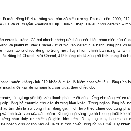
 là mẫu đồng hồ đưa hãng vào bản đồ biểu tượng. Ra mắt năm 2000, J12 
e đua và du thuyền America’s Cup. Thay vì thép, Helleu chọn ceramic – một
n ceramic trắng. Cả hai nhanh chóng trở thành dấu hiệu nhận diện của Chan
 vàng và platinum, việc Chanel đặt cược vào ceramic là hành động phá khu
u muốn tạo ra chiếc đồng hồ trong mơ. Tuy nhiên, chính bản năng lại làm n
 sắc đồng hồ Chanel. Với Chanel, J12 không chỉ là đồng hồ thời trang thành
Chanel muốn khẳng định J12 khác ở mức độ kiểm soát vật liệu. Hãng tích 
 mua lại để xây dựng năng lực sản xuất theo chiều dọc.
ramic, từ hạt nguyên liệu đến thành phẩm cuối cùng. Ông cho rằng chỉ có rất
 cấp đồng hồ ceramic cho các thương hiệu khác. Trong ngành đồng hồ, nơi
c tìm đến là sự công nhận đáng giá. Tích hợp theo chiều dọc cũng phản án
 và tính toàn vẹn của sản phẩm. Khi đội ngũ sáng tạo hình dung thiết kế k
tưởng nhìn thấy từ chiếc gối ghim kim trên cổ tay thợ may haute coutu
ế hoạch kinh doanh nào dễ đề xuất một chiếc đồng hồ như thế. Tuy nhiên v