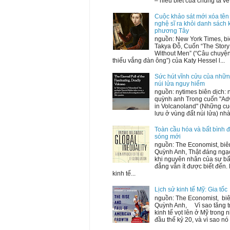
– hiểu biết của chúng ta về 
Cuộc khảo sát mới xóa tên
nghệ sĩ ra khỏi danh sách 
phương Tây
nguồn: New York Times, bi
Takya Đỗ, Cuốn “The Story 
Without Men” (“Câu chuyện
thiếu vắng đàn ông”) của Katy Hessel l...
Sức hút vĩnh cửu của nhữ
núi lửa nguy hiểm
nguồn: nytimes biên dịch:
quỳnh anh Trong cuốn "Ad
in Volcanoland" (Những cu
lưu ở vùng đất núi lửa) nhà 
Toàn cầu hóa và bất bình 
sóng mới
nguồn: The Economist, biên
Quỳnh Anh, Thật đáng ngạ
khi nguyên nhân của sự bấ
đẳng vẫn ít được biết đến.
kinh tế...
Lịch sử kinh tế Mỹ: Gia tốc
nguồn: The Economist, biê
Quỳnh Anh, Vì sao tăng 
kinh tế vọt lên ở Mỹ trong
đầu thế kỷ 20, và vì sao nó 