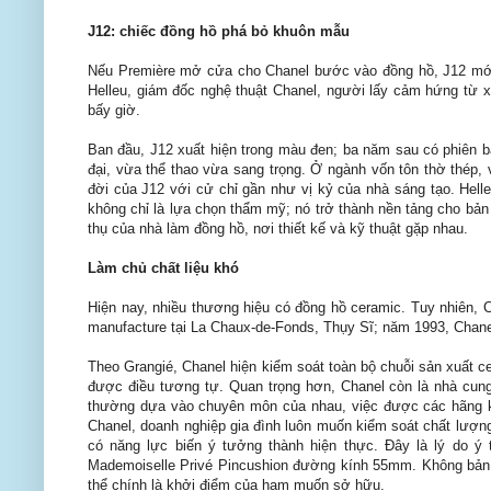
J12: chiếc đồng hồ phá bỏ khuôn mẫu
Nếu Première mở cửa cho Chanel bước vào đồng hồ, J12 mới
Helleu, giám đốc nghệ thuật Chanel, người lấy cảm hứng từ x
bấy giờ.
Ban đầu, J12 xuất hiện trong màu đen; ba năm sau có phiên bả
đại, vừa thể thao vừa sang trọng. Ở ngành vốn tôn thờ thép,
đời của J12 với cử chỉ gần như vị kỷ của nhà sáng tạo. Helle
không chỉ là lựa chọn thẩm mỹ; nó trở thành nền tảng cho bản
thụ của nhà làm đồng hồ, nơi thiết kế và kỹ thuật gặp nhau.
Làm chủ chất liệu khó
Hiện nay, nhiều thương hiệu có đồng hồ ceramic. Tuy nhiên, 
manufacture tại La Chaux-de-Fonds, Thụy Sĩ; năm 1993, Chanel
Theo Grangié, Chanel hiện kiểm soát toàn bộ chuỗi sản xuất ce
được điều tương tự. Quan trọng hơn, Chanel còn là nhà cung
thường dựa vào chuyên môn của nhau, việc được các hãng khá
Chanel, doanh nghiệp gia đình luôn muốn kiểm soát chất lượng
có năng lực biến ý tưởng thành hiện thực.
Đây là lý do ý 
Mademoiselle Privé Pincushion đường kính 55mm. Không bản k
thể chính là khởi điểm của ham muốn sở hữu.