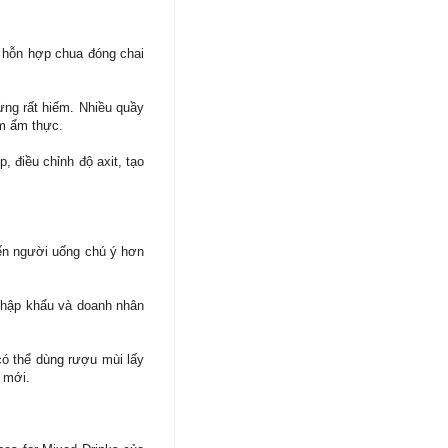
i hỗn hợp chua đóng chai
ừng rất hiếm. Nhiều quầy
ệm ẩm thực.
, điều chỉnh độ axit, tạo
iến người uống chú ý hơn
 nhập khẩu và doanh nhân
có thể dùng rượu mùi lấy
g mới.