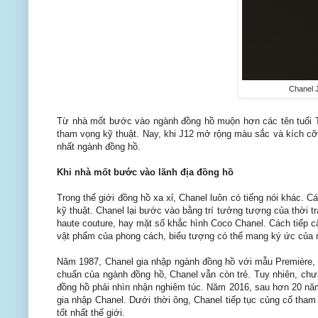
Chanel 
Từ nhà mốt bước vào ngành đồng hồ muộn hơn các tên tuổi Th
tham vọng kỹ thuật. Nay, khi J12 mở rộng màu sắc và kích cỡ
nhất ngành đồng hồ.
Khi nhà mốt bước vào lãnh địa đồng hồ
Trong thế giới đồng hồ xa xỉ, Chanel luôn có tiếng nói khác.
kỹ thuật. Chanel lại bước vào bằng trí tưởng tượng của thời 
haute couture, hay mặt số khắc hình Coco Chanel.
Cách tiếp c
vật phẩm của phong cách, biểu tượng có thể mang ký ức của n
Năm 1987, Chanel gia nhập ngành đồng hồ với mẫu Première, ch
chuẩn của ngành đồng hồ, Chanel vẫn còn trẻ. Tuy nhiên, chưa
đồng hồ phải nhìn nhận nghiêm túc.
Năm 2016, sau hơn 20 năm 
gia nhập Chanel. Dưới thời ông, Chanel tiếp tục củng cố tha
tốt nhất thế giới.