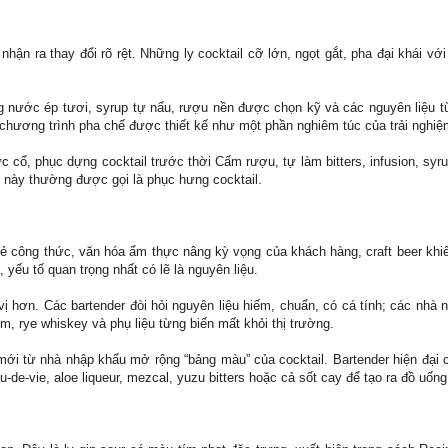
ận ra thay đổi rõ rệt. Những ly cocktail cỡ lớn, ngọt gắt, pha đại khái vớ
 nước ép tươi, syrup tự nấu, rượu nền được chọn kỹ và các nguyên liệu t
 chương trình pha chế được thiết kế như một phần nghiêm túc của trải nghi
 cổ, phục dựng cocktail trước thời Cấm rượu, tự làm bitters, infusion, syrup
 này thường được gọi là phục hưng cocktail.
a sẻ công thức, văn hóa ẩm thực nâng kỳ vọng của khách hàng, craft beer kh
yếu tố quan trọng nhất có lẽ là nguyên liệu.
vị hơn. Các bartender đòi hỏi nguyên liệu hiếm, chuẩn, có cá tính; các nhà
m, rye whiskey và phụ liệu từng biến mất khỏi thị trường.
ới từ nhà nhập khẩu mở rộng “bảng màu” của cocktail. Bartender hiện đại 
au-de-vie, aloe liqueur, mezcal, yuzu bitters hoặc cả sốt cay để tạo ra đồ uốn