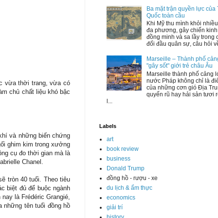
Ba mặt trận quyền lực của
Quốc toàn cầu
Khi Mỹ thu mình khỏi nhiều
đa phương, gây chiến kinh 
đồng minh và sa lầy trong 
đối đầu quân sự, câu hỏi về 
Marseille – Thành phố cản
"gây sốt" giới trẻ châu Âu
Marseille thành phố cảng l
nước Pháp không chỉ là đ
 vừa thời trang, vừa có
của những cơn gió Địa Tru
àm chủ chất liệu khó bậc
quyến rũ hay hải sản tươi 
l...
Labels
 khí và những biến chứng
art
gối ghim kim trong xưởng
book review
ng cụ đo thời gian mà là
business
brielle Chanel.
Donald Trump
đồng hồ - rượu - xe
 tròn 40 tuổi. Theo tiêu
du lịch & ẩm thực
ác biệt đủ để buộc ngành
nay là Frédéric Grangié,
economics
a những tên tuổi đồng hồ
giải trí
history