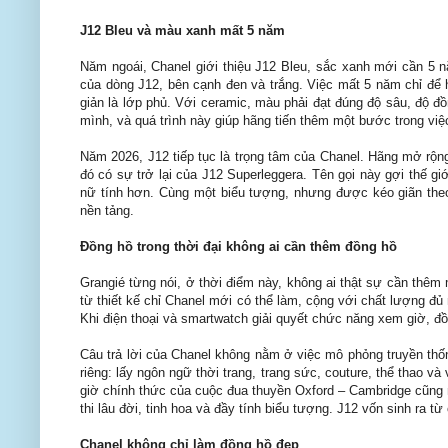
J12 Bleu và màu xanh mất 5 năm
Năm ngoái, Chanel giới thiệu J12 Bleu, sắc xanh mới cần 5 n
của dòng J12, bên cạnh đen và trắng. Việc mất 5 năm chỉ để
giản là lớp phủ. Với ceramic, màu phải đạt đúng độ sâu, độ đ
mình, và quá trình này giúp hãng tiến thêm một bước trong việc
Năm 2026, J12 tiếp tục là trọng tâm của Chanel. Hãng mở r
đó có sự trở lại của J12 Superleggera. Tên gọi này gợi thế g
nữ tính hơn. Cùng một biểu tượng, nhưng được kéo giãn the
nền tảng.
Đồng hồ trong thời đại không ai cần thêm đồng hồ
Grangié từng nói, ở thời điểm này, không ai thật sự cần thêm
từ thiết kế chỉ Chanel mới có thể làm, cộng với chất lượng đ
Khi điện thoại và smartwatch giải quyết chức năng xem giờ, đồ
Câu trả lời của Chanel không nằm ở việc mô phỏng truyền thố
riêng: lấy ngôn ngữ thời trang, trang sức, couture, thể thao v
giờ chính thức của cuộc đua thuyền Oxford – Cambridge cũng n
thi lâu đời, tinh hoa và đầy tính biểu tượng. J12 vốn sinh ra 
Chanel không chỉ làm đồng hồ đẹp