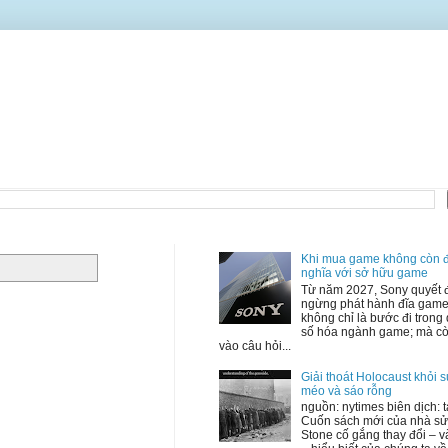
Khi mua game không còn 
nghĩa với sở hữu game
Từ năm 2027, Sony quyết 
ngừng phát hành đĩa game 
không chỉ là bước đi trong 
số hóa ngành game; mà c
vào câu hỏi...
Giải thoát Holocaust khỏi 
méo và sáo rỗng
nguồn: nytimes biên dịch: 
Cuốn sách mới của nhà sử
Stone cố gắng thay đổi – 