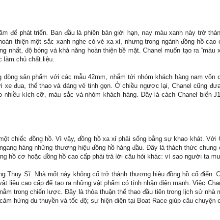
ăm để phát triển. Ban đầu là phiên bản giới hạn, nay màu xanh này trở th
 hoàn thiện một sắc xanh nghe có vẻ xa xỉ, nhưng trong ngành đồng hồ cao
ồng nhất, độ bóng và khả năng hoàn thiện bề mặt. Chanel muốn tạo ra “màu 
 làm chủ chất liệu.
ộng dòng sản phẩm với các mẫu 42mm, nhắm tới nhóm khách hàng nam vốn có
iới xe đua, thể thao và dáng vẻ tinh gọn. Ở chiều ngược lại, Chanel cũng đ
o nhiều kích cỡ, màu sắc và nhóm khách hàng. Đây là cách Chanel biến J
 một chiếc đồng hồ. Vì vậy, đồng hồ xa xỉ phải sống bằng sự khao khát. Với
ủ ngang hàng những thương hiệu đồng hồ hàng đầu. Đây là thách thức chung 
ng hồ cơ hoặc đồng hồ cao cấp phải trả lời câu hỏi khác: vì sao người ta m
ng Thụy Sĩ. Nhà mốt này không cố trở thành thương hiệu đồng hồ cổ điển. 
à vật liệu cao cấp để tạo ra những vật phẩm có tính nhận diện mạnh.
Việc Chan
ằm trong chiến lược. Đây là thỏa thuận thể thao đầu tiên trong lịch sử nhà 
từ cảm hứng du thuyền và tốc độ; sự hiện diện tại Boat Race giúp câu chuyện 